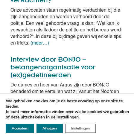
Onze advocaten staan regelmatig verdachten bij die
zijn aangehouden en worden verhoord door de
politie. Een veel gehoorde vraag is dan: “Wat kan ik
verwachten als ik door de politie op het bureau word
verhoord?”. In deze bij bijdrage geven wij enkele tips
en tricks.
(meer…)
Interview door BONJO –
belangenorganisatie voor
(ex)gedetineerden
De dames en heer van Argus zijn door BONJO
benaderd om te vertellen wat zij vanuit het Noorden
des lands betekenen voor hun strafrechtelijke
We gebruiken cookies om je de beste ervaring op onze site te
clientèle.
(meer…)
bieden.
Je kunt meer informatie vinden over welke cookies we gebruiken
of deze uitschakelen in de
instellingen
.
☏ 050 - 2112666
Accepteer
Afwijzen
Instellingen
✉ info@argusadvocaten.nl