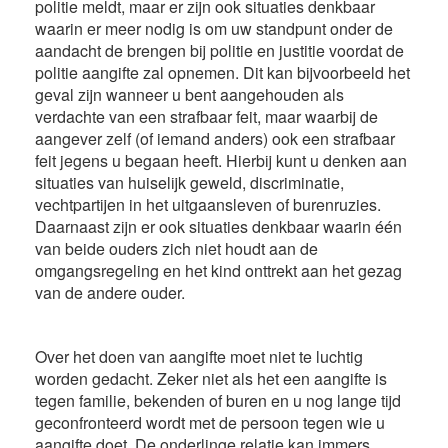
politie meldt, maar er zijn ook situaties denkbaar
waarin er meer nodig is om uw standpunt onder de
aandacht de brengen bij politie en justitie voordat de
politie aangifte zal opnemen.
Dit kan bijvoorbeeld het
geval zijn wanneer u bent aangehouden als
verdachte van een strafbaar feit, maar waarbij de
aangever zelf (of iemand anders) ook een strafbaar
feit jegens u begaan heeft. Hierbij kunt u denken aan
situaties van huiselijk geweld, discriminatie,
vechtpartijen in het uitgaansleven of burenruzies.
Daarnaast zijn er ook situaties denkbaar waarin één
van beide ouders zich niet houdt aan de
omgangsregeling en het kind onttrekt aan het gezag
van de andere ouder.
Over het doen van aangifte moet niet te luchtig
worden gedacht. Zeker niet als het een aangifte is
tegen familie, bekenden of buren en u nog lange tijd
geconfronteerd wordt met de persoon tegen wie u
aangifte doet. De onderlinge relatie kan immers