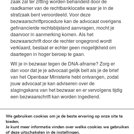
zaak zal ter zitting worden behandeld door de
raadkamer van de rechtbanklocatie waar je in de
strafzaak bent veroordeeld. Voor deze
bezwaarschriftprocedure kan de advocaat overigens
gefinancierde rechtsbijstand aanvragen, mocht je
daarvoor in aanmerking komen. Als het
bezwaarschrift door de rechter ongegrond wordt
verklaard, bestaat er echter geen mogelijkheid om
daartegen in hoger beroep te gaan.
Wil je in bezwaar tegen de DNA-afname? Zorg er
dan voor dat je je advocaat gelijk belt als je de brief
van het Openbaar Ministerie hebt ontvangen, zodat
jouw advocaat je kan adviseren over de
slagingskans van het bezwaar en er vervolgens tijdig
een bezwaarschrift kan worden ingediend.
We gebruiken cookies om je de beste ervaring op onze site te
« Ouder nieuws:
Aanhouding
Nieuwer nieuws:
Op naar
bieden.
van de minderjarige verdachte
een goed en gezond 2019
»
Je kunt meer informatie vinden over welke cookies we gebruiken
of deze uitschakelen in de
instellingen
.