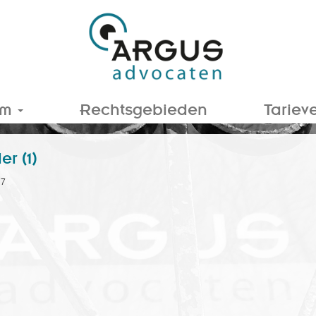
am
Rechtsgebieden
Tariev
r (1)
17