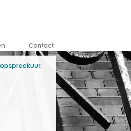
en
Contact
oopspreekuur.