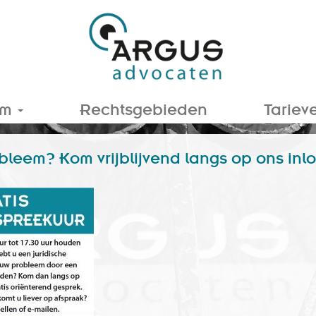
am
Rechtsgebieden
Tariev
obleem? Kom vrijblijvend langs op ons inl