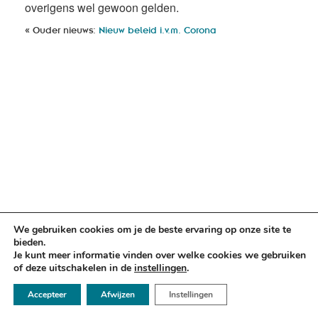
overigens wel gewoon gelden.
« Ouder nieuws:
Nieuw beleid i.v.m. Corona
We gebruiken cookies om je de beste ervaring op onze site te
bieden.
Je kunt meer informatie vinden over welke cookies we gebruiken
of deze uitschakelen in de
instellingen
.
☏ 050 - 2112666
Accepteer
Afwijzen
Instellingen
✉ info@argusadvocaten.nl