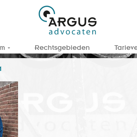
am
Rechtsgebieden
Tariev
1