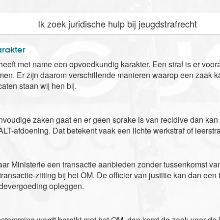
Ik zoek juridische hulp bij jeugdstrafrecht
rakter
 heeft met name een opvoedkundig karakter. Een straf is er voor
omen. Er zijn daarom verschillende manieren waarop een zaak 
aten staan wij hen bij.
oudige zaken gaat en er geen sprake is van recidive dan kan de 
T-afdoening. Dat betekent vaak een lichte werkstraf of leerstra
r Ministerie een transactie aanbieden zonder tussenkomst van 
transactie-zitting bij het OM. De officier van justitie kan dan een
devergoeding opleggen.
stemming wordt bereikt met het OM, dan komt de zaak voor de k