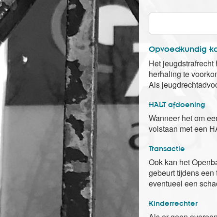
Opvoedkundig ka
Het jeugdstrafrecht
herhaling te voork
Als jeugdrechtadvoc
HALT afdoening
Wanneer het om eenv
volstaan met een HAL
Transactie
Ook kan het Openbaa
gebeurt tijdens een 
eventueel een scha
Kinderrechter
Als er geen overeen