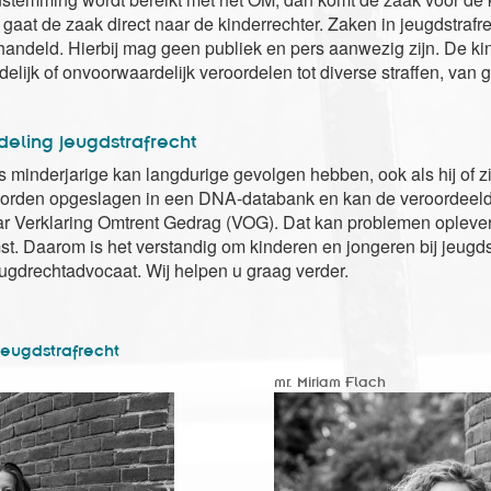
aat de zaak direct naar de kinderrechter. Zaken in jeugdstrafre
andeld. Hierbij mag geen publiek en pers aanwezig zijn. De ki
lijk of onvoorwaardelijk veroordelen tot diverse straffen, van g
eling jeugdstrafrecht
s minderjarige kan langdurige gevolgen hebben, ook als hij of z
worden opgeslagen in een DNA-databank en kan de veroordeel
aar Verklaring Omtrent Gedrag (VOG). Dat kan problemen opleveren
t. Daarom is het verstandig om kinderen en jongeren bij jeugdstr
eugdrechtadvocaat. Wij helpen u graag verder.
Jeugdstrafrecht
mr. Miriam Flach