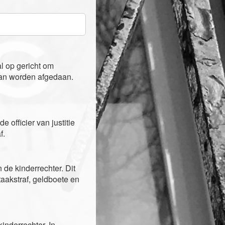
al op gericht om
kan worden afgedaan.
officier van justitie
f.
de kinderrechter. Dit
 taakstraf, geldboete en
inderrechter. In