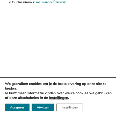
« Ouder nieuws:
mr. Suzan Ӧzsaran
We gebruiken cookies om je de beste ervaring op onze site te
bieden.
Je kunt meer informatie vinden over welke cookies we gebruiken
of deze uitschakelen in de
instellingen
.
☏ 050 - 2112666
Accepteer
Afwijzen
Instellingen
✉ info@argusadvocaten.nl