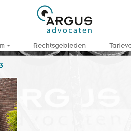
am
Rechtsgebieden
Tariev
3